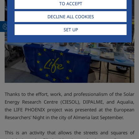
TO ACCEPT
DECLINE ALL COOKIES
SET UP
Thanks to the effort, work, and professionalism of the Solar
Energy Research Centre (CIESOL), DIPALME, and Aqualia,
the LIFE PHOENIX project was presented at the European
Researchers' Night in the city of Almeria last September.
This is an activity that allows the streets and squares of