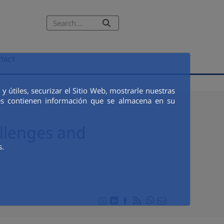
ESPAÑOL
TACT
 útiles, securizar el Sitio Web, mostrarle nuestras
ies contienen información que se almacena en su
allenges and
s.
Compartir en Whats
Compartir en Twitter
Compartir en Linkedin
Compartir en Facebook
RSS
Compartir por emai