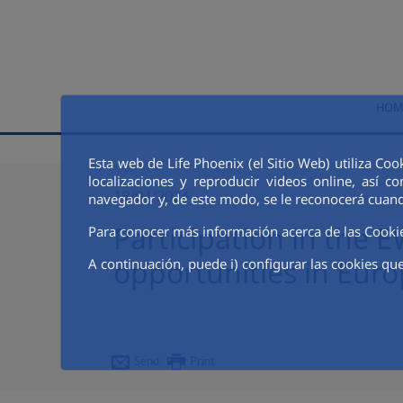
Skip to Main Content
HOM
Esta web de Life Phoenix (el Sitio Web) utiliza Co
localizaciones y reproducir videos online, así
19/04/2024
navegador y, de este modo, se le reconocerá cuand
Participation in the 
Para conocer más información acerca de las Cooki
opportunities in Euro
A continuación, puede i) configurar las cookies que
Send
Print