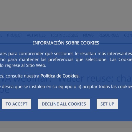
E
PROJECT
ACTIVITIES
TECHNOLOGIES
NEWS
RESOURCES
CON
INFORMACIÓN SOBRE COOKIES
okies para comprender qué secciones le resultan más interesantes y
 como para mantener las preferencias que seleccione. Las Cook
o regrese al Sitio Web.
EWA webinar: “Water reuse: ch
es, consulte nuestra
Política de Cookies.
pe”
 desea que se instalen en su equipo o ii) aceptar todas las cookie
TO ACCEPT
DECLINE ALL COOKIES
SET UP