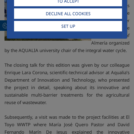
TO ACCEPT
Project was
presented at the
DECLINE ALL COOKIES
XXII Summer
SET UP
Course of the
University of
Almería organized
by the AQUALIA university chair of the integral water cycle.
The closing talk for this edition was given by our colleague
Enrique Lara Corona, scientific-technical advisor at Aqualia’s
Department of Innovation and Technology, who presented
the project in detail, speaking about its innovative and
sustainable multi-barrier treatments for the agricultural
reuse of wastewater.
Subsequently, a visit was made to the project facilities at El
Toyo WWTP where María José Quero Pastor and David
Fernando Marín De Jesus explained the innovative