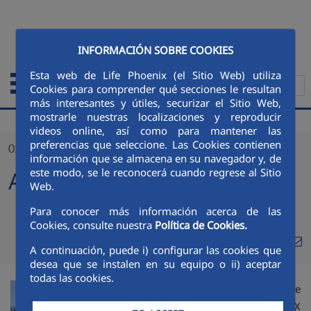
Skip to Main Content
ESPAÑOL
INFORMACIÓN SOBRE COOKIES
Esta web de Life Phoenix (el Sitio Web) utiliza
Cookies para comprender qué secciones le resultan
más interesantes y útiles, securizar el Sitio Web,
mostrarle nuestras localizaciones y reproducir
videos online, así como para mantener las
preferencias que seleccione. Las Cookies contienen
02/09/2022
información que se almacena en su navegador y, de
este modo, se le reconocerá cuando regrese al Sitio
Aqualia university chair
Web.
Para conocer más información acerca de las
Cookies, consulte nuestra
Política de Cookies.
Compa
Compartir en Twitt
Compartir en Li
Compartir e
RSS
A continuación, puede i) configurar las cookies que
Com
desea que se instalen en su equipo o ii) aceptar
todas las cookies.
th
On July 14
, the
LIFE PHOENIX