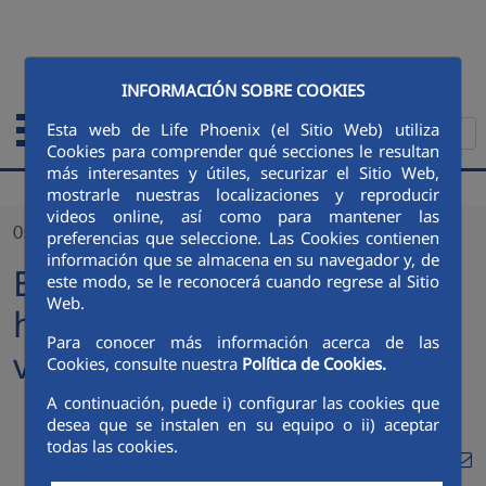
Saltar al contenido principal
ENGLISH
INFORMACIÓN SOBRE COOKIES
Esta web de Life Phoenix (el Sitio Web) utiliza
Cookies para comprender qué secciones le resultan
más interesantes y útiles, securizar el Sitio Web,
mostrarle nuestras localizaciones y reproducir
videos online, así como para mantener las
05/08/2024
preferencias que seleccione. Las Cookies contienen
información que se almacena en su navegador y, de
En los últimos 12 meses
este modo, se le reconocerá cuando regrese al Sitio
Web.
hemos recibido muchas
Para conocer más información acerca de las
visitas
Cookies, consulte nuestra
Política de Cookies.
A continuación, puede i) configurar las cookies que
desea que se instalen en su equipo o ii) aceptar
todas las cookies.
Compa
Compartir en Twitt
Compartir en Li
Compartir e
RSS
Com