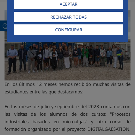
ACEPTAR
RECHAZAR TODAS
CONFIGURAR
En los últimos 12 meses hemos recibido muchas visitas de
estudiantes entre las que destacamos:
En los meses de julio y septiembre del 2023 contamos con
las visitas de los alumnos de dos cursos: "Procesos
industriales basados en microalgas" y otro curso de
formación organizado por el proyecto DIGITALGAESATION,