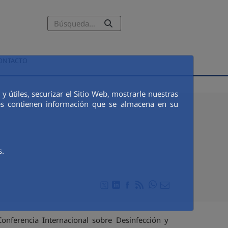
ENGLISH
ONTACTO
 útiles, securizar el Sitio Web, mostrarle nuestras
ies contienen información que se almacena en su
s.
Compartir en Whats
Compartir en Twitter
Compartir en Linkedin
Compartir en Facebook
RSS
Compartir por emai
onferencia Internacional sobre Desinfección y