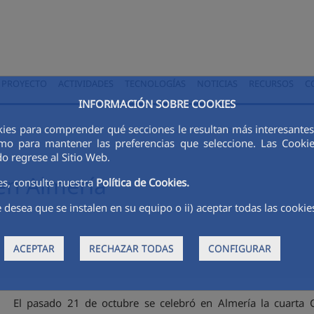
PROYECTO
ACTIVIDADES
TECNOLOGÍAS
NOTICIAS
RECURSOS
C
INFORMACIÓN SOBRE COOKIES
okies para comprender qué secciones le resultan más interesantes y
 como para mantener las preferencias que seleccione. Las Cook
o regrese al Sitio Web.
n Almería
es, consulte nuestra
Política de Cookies.
 desea que se instalen en su equipo o ii) aceptar todas las cookie
ACEPTAR
RECHAZAR TODAS
CONFIGURAR
El pasado 21 de octubre se celebró en Almería la cuarta C